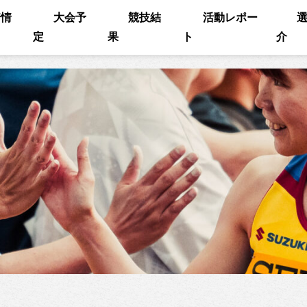
着情
大会予
競技結
活動レポー
定
果
ト
介