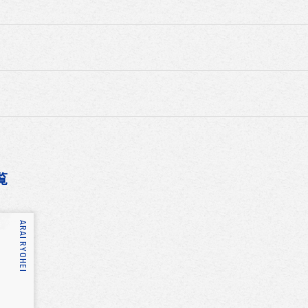
覧
ARAI RYOHEI