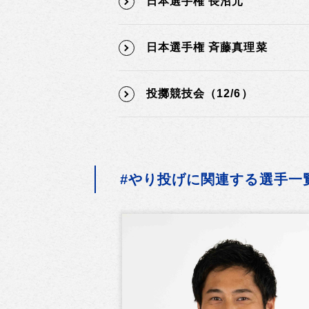
日本選手権 長沼元
日本選手権 斉藤真理菜
投擲競技会（12/6）
#やり投げに関連する選手一