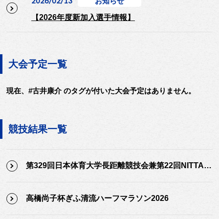
2026/02/13
お知らせ
【2026年度新加入選手情報】
大会予定一覧
現在、#古井康介 のタグが付いた大会予定はありません。
競技結果一覧
第329回日本体育大学長距離競技会兼第22回NITTAIDAI Challenge Games
高橋尚子杯ぎふ清流ハーフマラソン2026