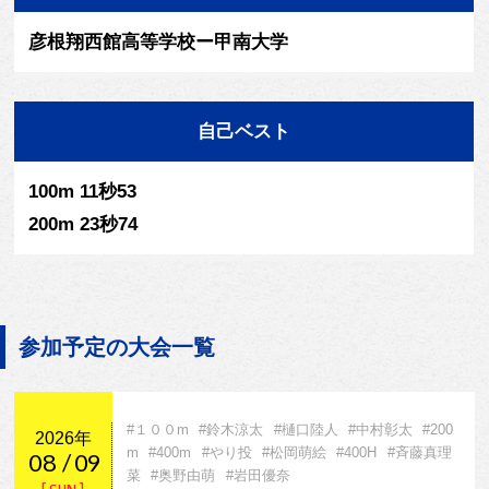
彦根翔西館高等学校ー甲南大学
自己ベスト
100m 11秒53
200m 23秒74
参加予定の大会一覧
#１００m
#鈴木涼太
#樋口陸人
#中村彰太
#200
2026年
m
#400m
#やり投
#松岡萌絵
#400H
#斉藤真理
08
09
菜
#奥野由萌
#岩田優奈