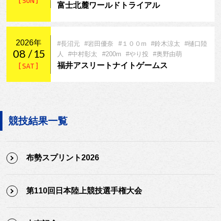
[ SUN ]
富士北麓ワールドトライアル
2026年
#長沼元
#岩田優奈
#１００m
#鈴木涼太
#樋口陸
08
15
人
#中村彰太
#200m
#やり投
#奥野由萌
福井アスリートナイトゲームス
[ SAT ]
競技結果一覧
布勢スプリント2026
第110回日本陸上競技選手権大会