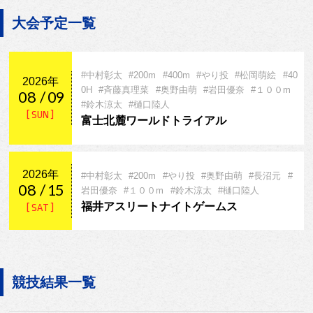
大会予定一覧
#中村彰太
#200m
#400m
#やり投
#松岡萌絵
#40
2026年
0H
#斉藤真理菜
#奥野由萌
#岩田優奈
#１００m
08
09
#鈴木涼太
#樋口陸人
[ SUN ]
富士北麓ワールドトライアル
2026年
#中村彰太
#200m
#やり投
#奥野由萌
#長沼元
#
08
15
岩田優奈
#１００m
#鈴木涼太
#樋口陸人
福井アスリートナイトゲームス
[ SAT ]
競技結果一覧