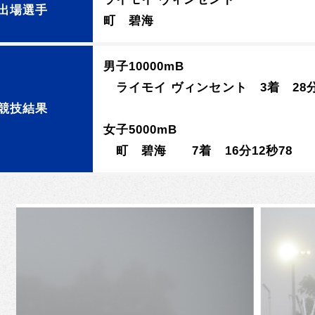
出場選手
町 碧海
男子10000mB
ライモイ ヴィンセント 3着 28分
競技結果
女子5000mB
町 碧海 7着 16分12秒78