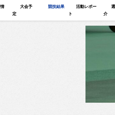
着情
大会予
競技結果
活動レポー
定
ト
介