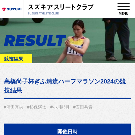
MENU
RESULT
競技結果
高橋尚子杯ぎふ清流ハーフマラソン2024
の競
技結果
#清田真央
#杉保滉太
#小川那月
#安田共貴
開催日時