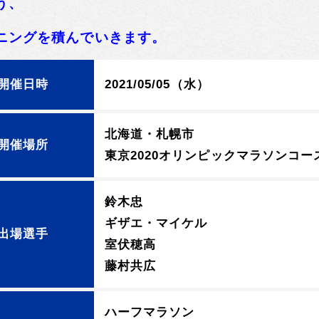
う、
ニングを積んでいきます。
開催日時
2021/05/05（水）
北海道・札幌市
開催場所
東京2020オリンピックマラソンコー
鈴木忠
ギザエ・マイケル
出場選手
室伏穂高
藤村共広
ハーフマラソン