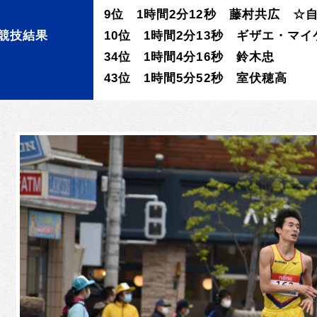
9位 1時間2分12秒 藤村共広 ☆
競技結果
10位 1時間2分13秒 ギザエ・マ
34位 1時間4分16秒 鈴木忠
43位 1時間5分52秒 室伏穂高