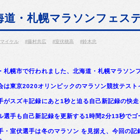
海道・札幌マラソンフェス
・マイケル
#藤村共広
#室伏穂高
#鈴木忠
・札幌市で行われました、北海道・札幌マラソン
会は東京2020オリンピックのマラソン競技テス
手がスズキ記録にあと1秒と迫る自己新記録の快走
ル選手も自己新記録を更新する1時間2分13秒でゴ
手・室伏選手は冬のマラソン を見据え、今回の記