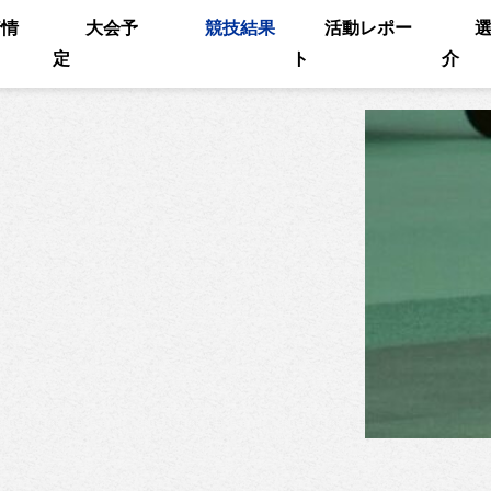
着情
大会予
競技結果
活動レポー
定
ト
介