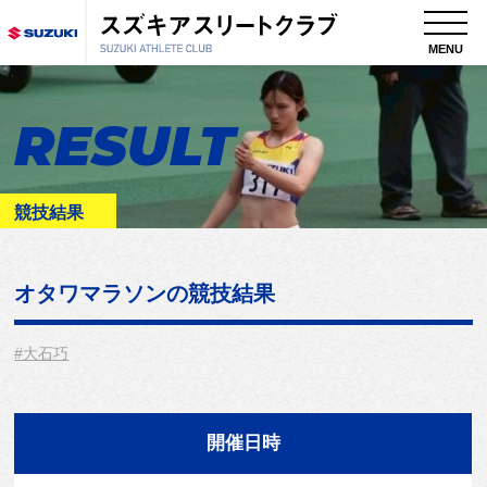
MENU
RESULT
競技結果
オタワマラソン
の競技結果
#大石巧
開催日時