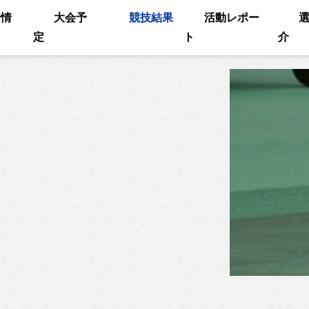
着情
大会予
競技結果
活動レポー
定
ト
介