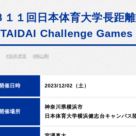
３１１回日本体育大学長距離
TTAIDAI Challenge Games
#加井虎造
#桐山剛
開催日時
2023/12/02（土）
神奈川県横浜市
開催場所
日本体育大学横浜健志台キャンパス
宮澤真太