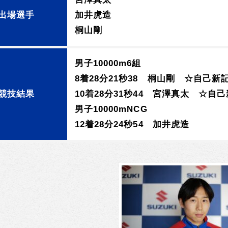
出場選手
加井虎造
桐山剛
男子10000m6組
8着28分21秒38 桐山剛 ☆自己新
競技結果
10着28分31秒44 宮澤真太 ☆自
男子10000mNCG
12着28分24秒54 加井虎造