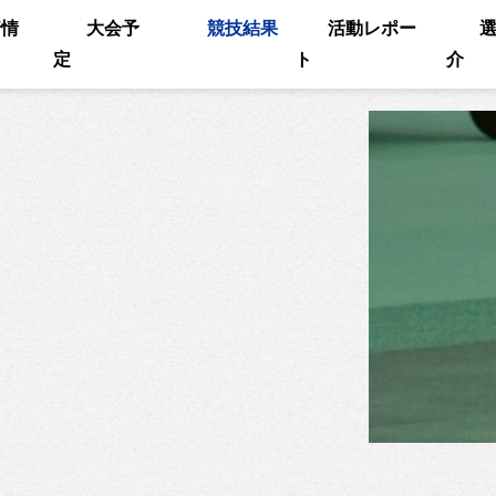
着情
大会予
競技結果
活動レポー
定
ト
介