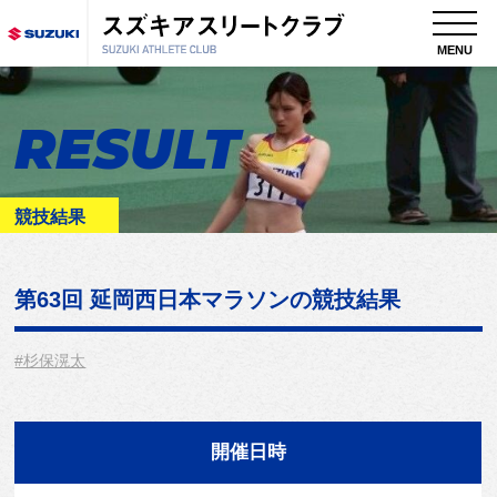
MENU
RESULT
競技結果
第63回 延岡西日本マラソン
の競技結果
#杉保滉太
開催日時