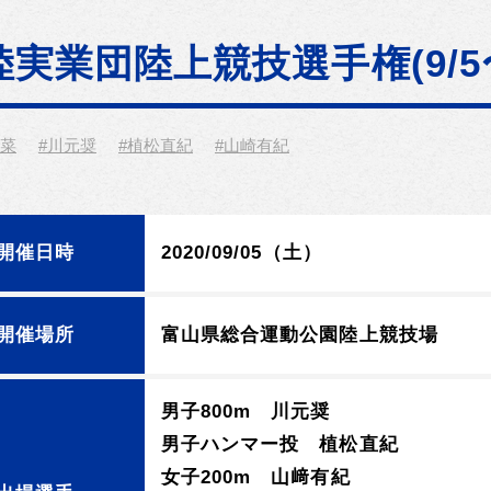
陸実業団陸上競技選手権(9/5
理菜
#川元奨
#植松直紀
#山崎有紀
開催日時
2020/09/05（土）
開催場所
富山県総合運動公園陸上競技場
男子800m 川元奨
男子ハンマー投 植松直紀
女子200m 山﨑有紀