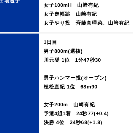
出場選手
女子100mH 山﨑有紀
女子走幅跳 山﨑有紀
女子やり投 斉藤真理菜、山﨑有紀
1日目
男子800m(選抜)
川元奨 1位 1分47秒30
男子ハンマー投(オープン)
植松直紀 1位 68m90
女子200m 山﨑有紀
予選4組1着 24秒77(+0.4)
決勝 4位 24秒68(+1.8)