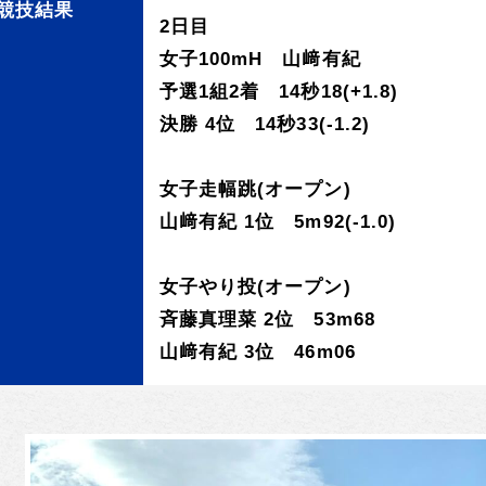
競技結果
2日目
女子100mH 山﨑有紀
予選1組2着 14秒18(+1.8)
決勝 4位 14秒33(-1.2)
女子走幅跳(オープン)
山﨑有紀 1位 5m92(-1.0)
女子やり投(オープン)
斉藤真理菜 2位 53m68
山﨑有紀 3位 46m06