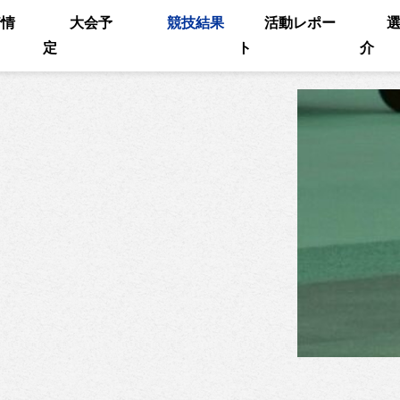
着情
大会予
競技結果
活動レポー
定
ト
介