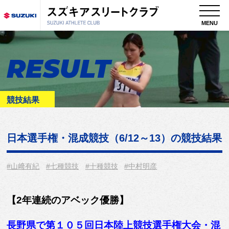
MENU
RESULT
競技結果
日本選手権・混成競技（6/12～13）
の競技結果
#山﨑有紀
#七種競技
#十種競技
#中村明彦
【2年連続のアベック優勝】
長野県で第１０５回日本陸上競技選手権大会・混