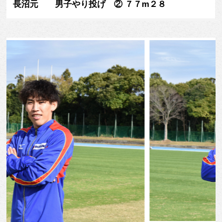
長沼元 男子やり投げ ② ７７m２８