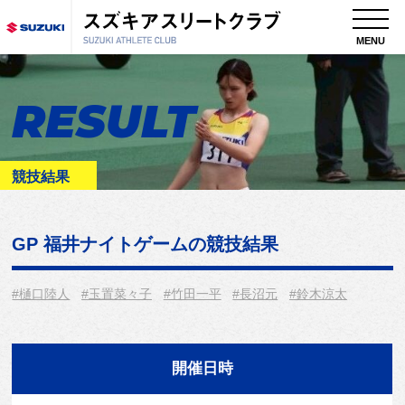
MENU
RESULT
競技結果
GP 福井ナイトゲーム
の競技結果
#樋口陸人
#玉置菜々子
#竹田一平
#長沼元
#鈴木涼太
開催日時