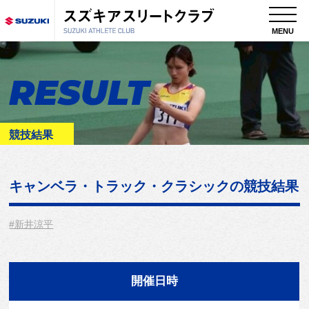
MENU
RESULT
競技結果
キャンベラ・トラック・クラシック
の競技結果
#新井涼平
開催日時