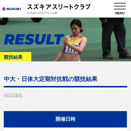
MENU
RESULT
競技結果
中大・日体大定期対抗戦
の競技結果
#岩田優奈
開催日時