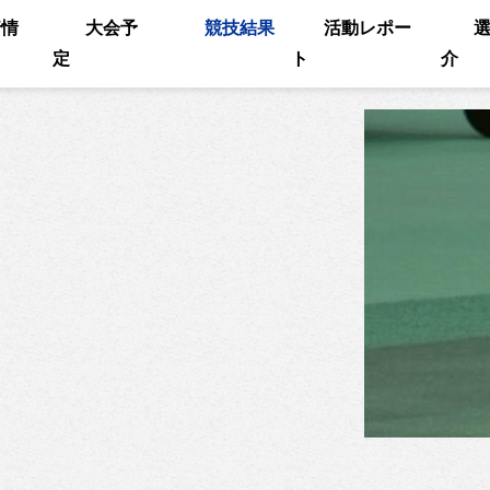
着情
大会予
競技結果
活動レポー
定
ト
介