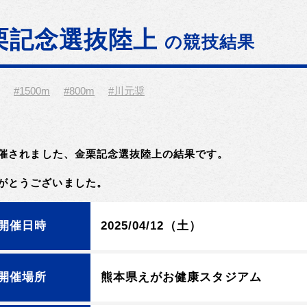
栗記念選抜陸上
の競技結果
#1500m
#800m
#川元奨
に開催されました、金栗記念選抜陸上の結果です。
がとうございました。
開催日時
2025/04/12（土）
開催場所
熊本県えがお健康スタジアム