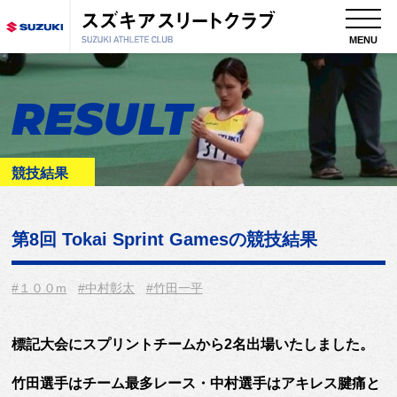
MENU
RESULT
競技結果
第8回 Tokai Sprint Games
の競技結果
#１００m
#中村彰太
#竹田一平
標記大会にスプリントチームから2名出場いたしました。
竹田選手はチーム最多レース・中村選手はアキレス腱痛と