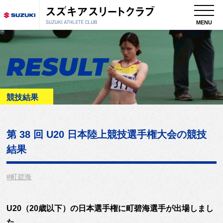
MENU
RESULT
競技結果
第 38 回 U20 日本陸上競技選手権大会
の競技
結果
#町碧海
U20（20歳以下）の日本選手権に町碧海選手が出場しまし
た