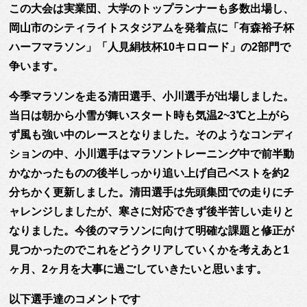
この大会は実業団、大学のトップランナーも多数出場し、
岡山市のシティライトスタジアムを発着点に「有森裕子杯
ハーフマラソン」「人見絹枝杯10キロロード」の2部門で
争います。
今季マラソンを走る清田選手、小川選手が出場しました。
当日は朝から小雪が舞いスタート時も気温2~3℃と上がら
ず風も強い中のレースとなりました。そのようなコンディ
ションの中、小川選手はマラソントレーニング中で前半動
かなかったものの後半しっかり追い上げ自己ベストを約2
分ちかく更新しました。清田選手は先頭集団での走りにチ
ャレンジしましたが、寒さに対応できず後半苦しい走りと
なりました。今後のマラソンに向けて明確な課題と修正が
見つかったのでこれをどうクリアしていくかを考えあと1
ヶ月、2ヶ月を大事に過ごしていきたいと思います。
以下選手達のコメントです