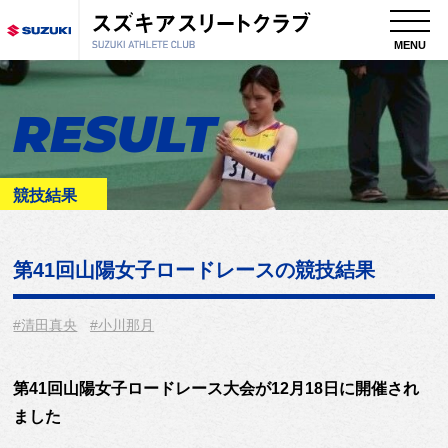
MENU
RESULT
競技結果
第41回山陽女子ロードレース
の競技結果
#清田真央
#小川那月
第41回山陽女子ロードレース大会が12月18日に開催され
ました