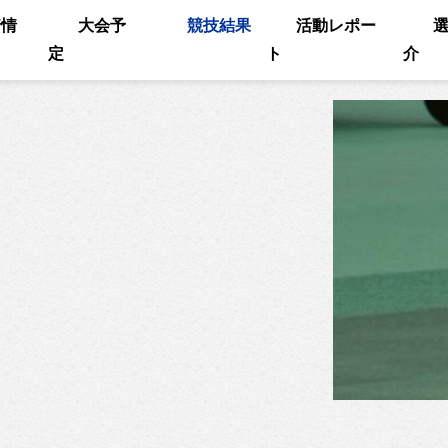
着情
大会予
競技結果
活動レポー
定
ト
介