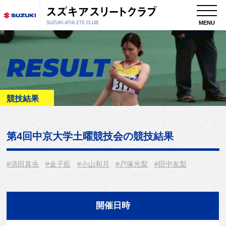
MENU
RESULT
競技結果
第4回中京大学土曜競技会
の競技結果
#清田真央
#金子藍
#小山和月
#戸塚光梨
#田中友梨
開催日時