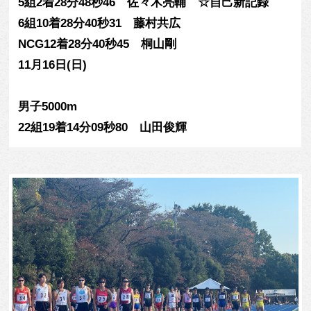
5組2着28分48秒46 佐々木亮輔 ☆自己新記録
6組10着28分40秒31 藤村共広
NCG12着28分40秒45 桐山剛
11月16日(日)
男子5000m
22組19着14分09秒80 山田俊輝