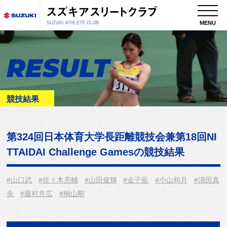
MENU
RESULT
競技結果
第324回日本体育大学長距離競技会兼第18回NI
TTAIDAI Challenge Games
の競技結果
#山口武
#佐々木亮輔
#山田俊輝
#金子藍
#小山和月
#清田真
央
#藤村共広
#桐山剛