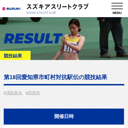
MENU
RESULT
競技結果
第18回愛知県市町村対抗駅伝
の競技結果
#清田真央
#田原市
開催日時