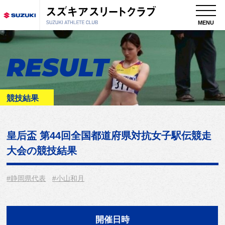
MENU
RESULT
競技結果
皇后盃 第44回全国都道府県対抗女子駅伝競走
大会
の競技結果
#静岡県代表
#小山和月
開催日時