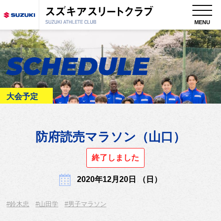
MENU
SCHEDULE
大会予定
防府読売マラソン（山口）
終了しました
2020年12月20日 （日）
#鈴木忠
#山田学
#男子マラソン