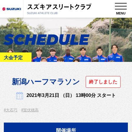
MENU
SCHEDULE
大会予定
新潟ハーフマラソン
終了しました
2021年3月21日 （日） 13時00分 スタート
#大石巧
#室伏穂高
開催場所