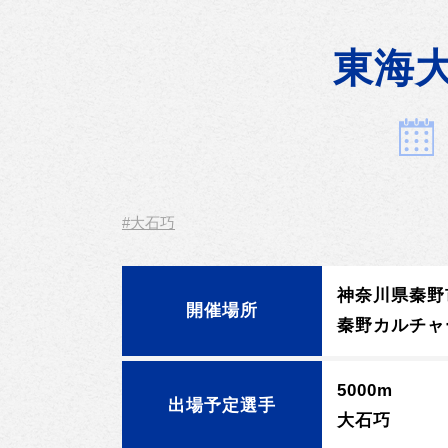
東海
#大石巧
神奈川県秦野
開催場所
秦野カルチャ
5000m
出場予定選手
大石巧