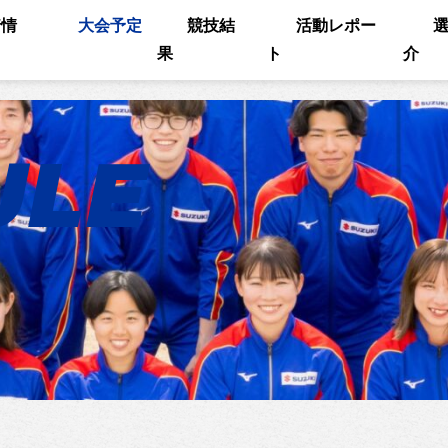
着情
大会予定
競技結
活動レポー
果
ト
介
ULE