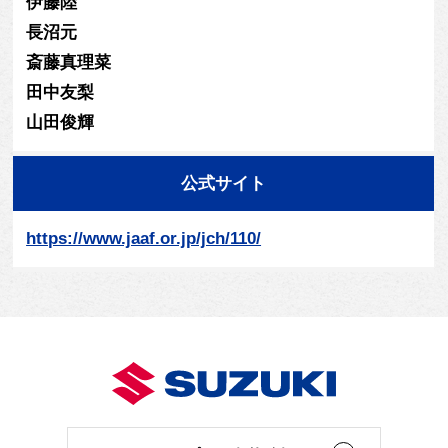
伊藤陸
長沼元
斎藤真理菜
田中友梨
山田俊輝
公式サイト
https://www.jaaf.or.jp/jch/110/