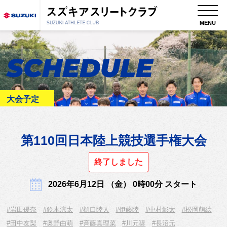
MENU
SCHEDULE
大会予定
第110回日本陸上競技選手権大会
終了しました
2026年6月12日 （金） 0時00分 スタート
#岩田優奈
#鈴木涼太
#樋口陸人
#伊藤陸
#中村彰太
#松岡萌絵
#田中友梨
#奥野由萌
#斉藤真理菜
#川元奨
#長沼元