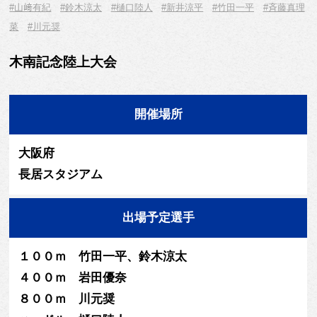
#山﨑有紀
#鈴木涼太
#樋口陸人
#新井涼平
#竹田一平
#斉藤真理
菜
#川元奨
木南記念陸上大会
開催場所
大阪府
長居スタジアム
出場予定選手
１００ｍ 竹田一平、鈴木涼太
４００ｍ 岩田優奈
８００ｍ 川元奨