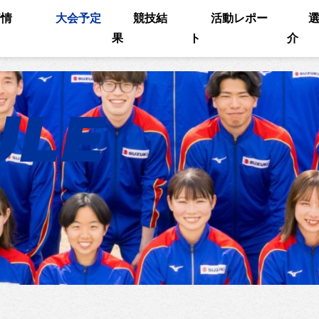
着情
大会予定
競技結
活動レポー
果
ト
介
ULE