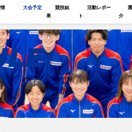
着情
大会予定
競技結
活動レポー
果
ト
介
ULE