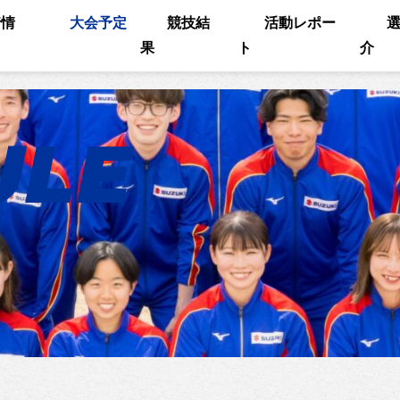
着情
大会予定
競技結
活動レポー
果
ト
介
ULE