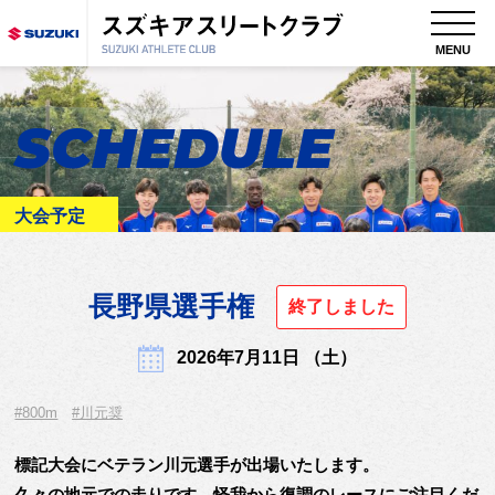
MENU
SCHEDULE
大会予定
長野県選手権
終了しました
2026年7月11日 （土）
#800m
#川元奨
標記大会にベテラン川元選手が出場いたします。
久々の地元での走りです、怪我から復調のレースにご注目くだ