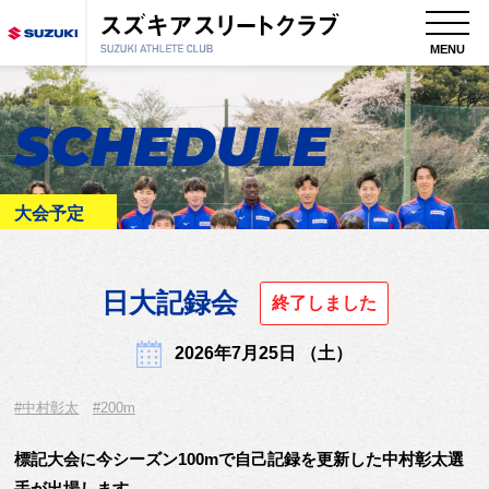
MENU
SCHEDULE
大会予定
日大記録会
終了しました
2026年7月25日 （土）
#中村彰太
#200m
標記大会に今シーズン100mで自己記録を更新した中村彰太選
手が出場します。