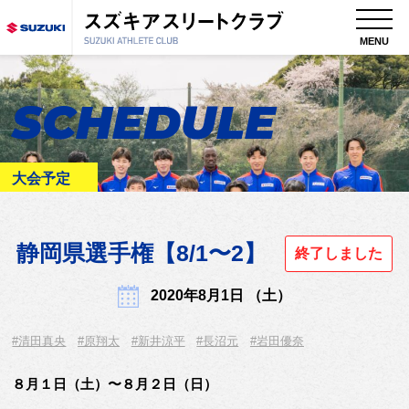
MENU
SCHEDULE
大会予定
静岡県選手権【8/1〜2】
終了しました
2020年8月1日 （土）
#清田真央
#原翔太
#新井涼平
#長沼元
#岩田優奈
８月１日（土）〜８月２日（日）