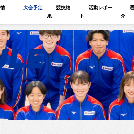
着情
大会予定
競技結
活動レポー
果
ト
介
ULE