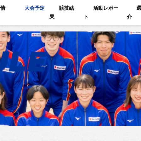
着情
大会予定
競技結
活動レポー
果
ト
介
ULE