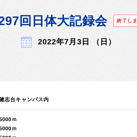
297回日体大記録会
終了し
2022年7月3日 （日）
健志台キャンパス内
000ｍ
000ｍ