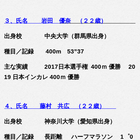
３、氏名 岩田
優奈 （２２歳）
出身校 中央大学（群馬県出身）
種目／記録 400m 53”37
主な実績 2017日本選手権 400ｍ 優勝
20
19 日本インカレ 400ｍ 優勝
４、
氏名 藤村 共広 （２２歳）
出身校 神奈川大学（愛知県出身）
種目／記録 長距離 ハーフマラソン 1゜0