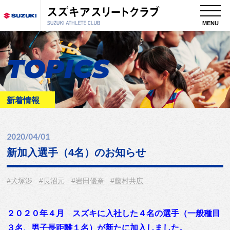
MENU
TOPICS
新着情報
2020/04/01
新加入選手（4名）のお知らせ
#犬塚渉
#長沼元
#岩田優奈
#藤村共広
２０２０年４月 スズキに入社した４名の選手（一般種目
３名、男子長距離１名）が新たに加入しました。