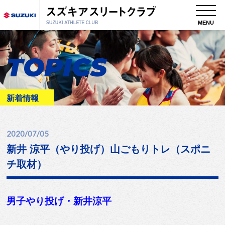
MENU
TOPICS
新着情報
2020/07/05
新井 涼平（やり投げ）山ごもりトレ（スポニ
チ取材）
男子やり投げ・新井涼平