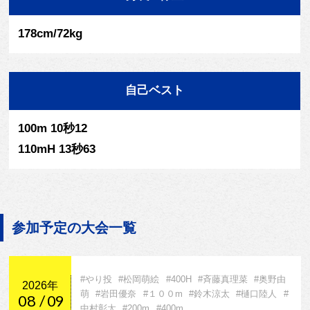
178cm/72kg
自己ベスト
100m 10秒12
110mH 13秒63
参加予定の大会一覧
#やり投
#松岡萌絵
#400H
#斉藤真理菜
#奥野由
2026年
萌
#岩田優奈
#１００m
#鈴木涼太
#樋口陸人
#
08
09
中村彰太
#200m
#400m