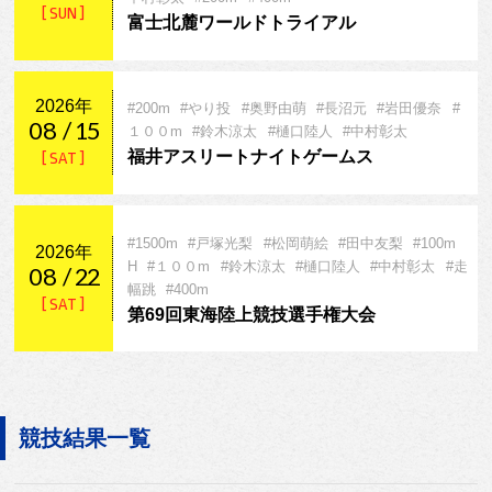
[ SUN ]
富士北麓ワールドトライアル
2026年
#200m
#やり投
#奥野由萌
#長沼元
#岩田優奈
#
08
15
１００m
#鈴木涼太
#樋口陸人
#中村彰太
福井アスリートナイトゲームス
[ SAT ]
#1500m
#戸塚光梨
#松岡萌絵
#田中友梨
#100m
2026年
H
#１００m
#鈴木涼太
#樋口陸人
#中村彰太
#走
08
22
幅跳
#400m
[ SAT ]
第69回東海陸上競技選手権大会
競技結果一覧