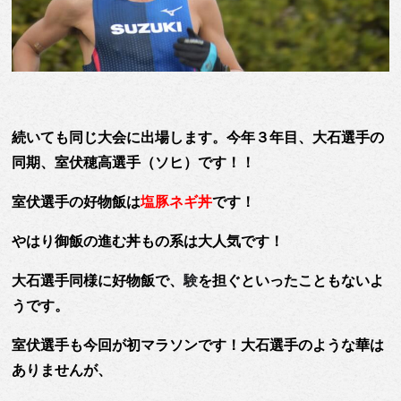
続いても同じ大会に出場します。今年３年目、大石選手の
同期、
室伏穂高選手（ソヒ）
です！！
室伏選手の好物飯は
塩豚ネギ丼
です！
やはり御飯の進む丼もの系は大人気です！
大石選手同様に好物飯で、
験
を担ぐといったこともないよ
うです。
室伏選手も今回が初マラソンです！大石選手のような華は
ありませんが、