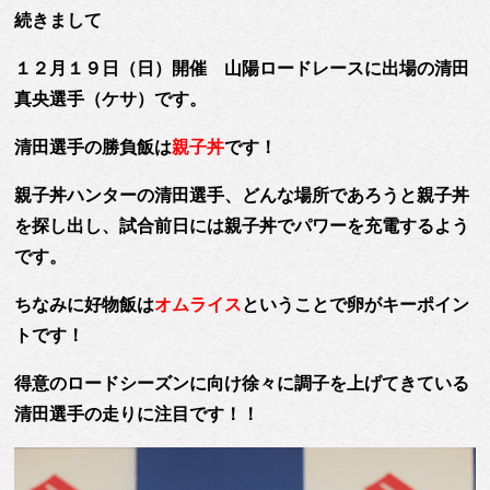
続きまして
１２月１９日（日）開催 山陽ロードレースに出場の清田
真央選手（ケサ）
です。
清田選手の勝負飯は
親子丼
です！
親子丼ハンターの清田選手、どんな場所であろうと親子丼
を探し出し、試合前日には親子丼でパワーを充電するよう
です。
ちなみに好物飯は
オムライス
ということで卵がキーポイン
トです！
得意のロードシーズンに向け徐々に調子を上げてきている
清田選手の走りに注目です！！