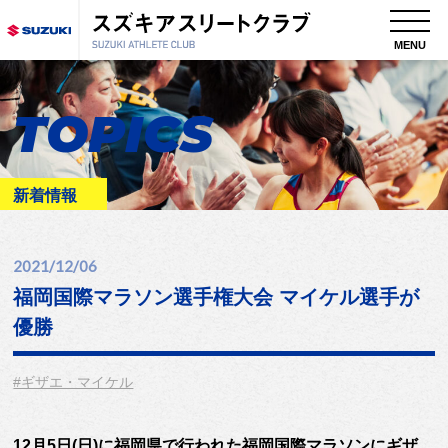
MENU
TOPICS
新着情報
2021/12/06
福岡国際マラソン選手権大会 マイケル選手が
優勝
#ギザエ・マイケル
12月5日(日)に福岡県で行われた福岡国際マラソンにギザ