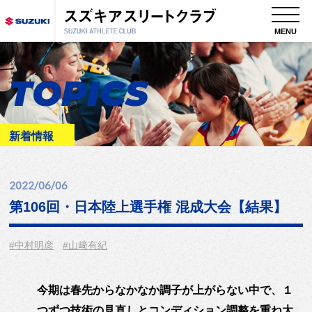
MENU
TOPICS
新着情報
2022/06/06
第106回・日本陸上選手権 混成大会【結果】
#中村明彦
#山﨑有紀
今期は春先からなかなか調子が上がらない中で、１
つずつ技術の見直しとコンディション調整を重ね大