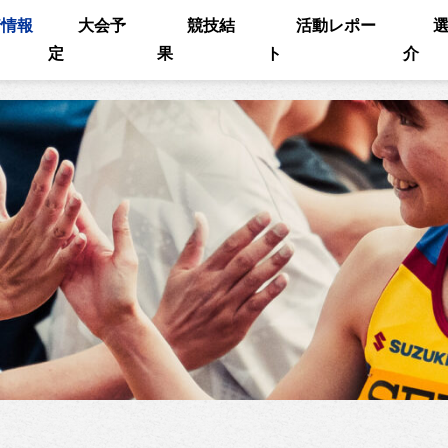
着情報
大会予
競技結
活動レポー
定
果
ト
介