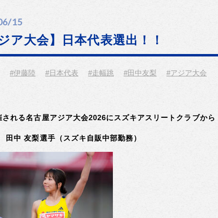
06/15
ジア大会】日本代表選出！！
#伊藤陸
#日本代表
#走幅跳
#田中友梨
#アジア大会
催される名古屋アジア大会2026にスズキアスリートクラブから
 田中 友梨選手（スズキ自販中部勤務）