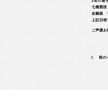
2名の選
七種競技
走幅跳 
上記日程
ご声援お
前の