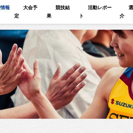
着情報
大会予
競技結
活動レポー
定
果
ト
介